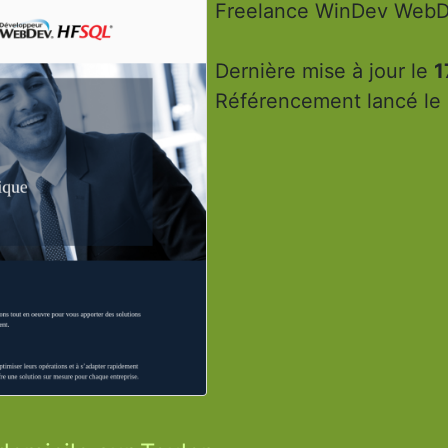
Freelance WinDev WebD
Dernière mise à jour le
1
Référencement lancé le