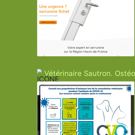
Vétérinaire Sautron. Osté