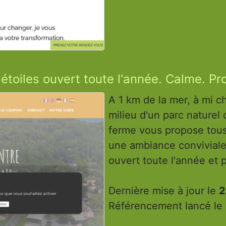
 étoiles ouvert toute l'année. Calme. P
A 1 km de la mer, à mi 
milieu d'un parc naturel 
ferme vous propose tous 
une ambiance conviviale
ouvert toute l'année et
Dernière mise à jour le
2
Référencement lancé le