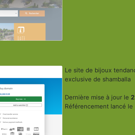
Le site de bijoux tendan
exclusive de shamballa
Dernière mise à jour le
2
Référencement lancé le