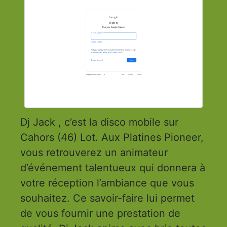
Dj Jack , c’est la disco mobile sur
Cahors (46) Lot. Aux Platines Pioneer,
vous retrouverez un animateur
d’événement talentueux qui donnera à
votre réception l’ambiance que vous
souhaitez. Ce savoir-faire lui permet
de vous fournir une prestation de