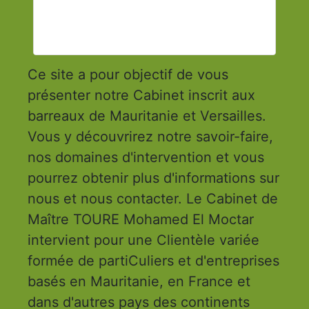
Ce site a pour objectif de vous
présenter notre Cabinet inscrit aux
barreaux de Mauritanie et Versailles.
Vous y découvrirez notre savoir-faire,
nos domaines d'intervention et vous
pourrez obtenir plus d'informations sur
nous et nous contacter. Le Cabinet de
Maître TOURE Mohamed El Moctar
intervient pour une Clientèle variée
formée de partiCuliers et d'entreprises
basés en Mauritanie, en France et
dans d'autres pays des continents