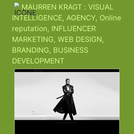
MAURREN KRAGT : VISUAL
INTELLIGENCE, AGENCY, Online
reputation, INFLUENCER
MARKETING, WEB DESIGN,
BRANDING, BUSINESS
DEVELOPMENT