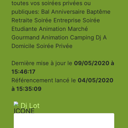
toutes vos soirées privées ou
publiques: Bal Anniversaire Baptême
Retraite Soirée Entreprise Soirée
Etudiante Animation Marché
Gourmand Animation Camping Dj A
Domicile Soirée Privée
Dernière mise à jour le
09/05/2020 à
15:46:17
Référencement lancé le
04/05/2020
à 15:35:09
Dj Lot