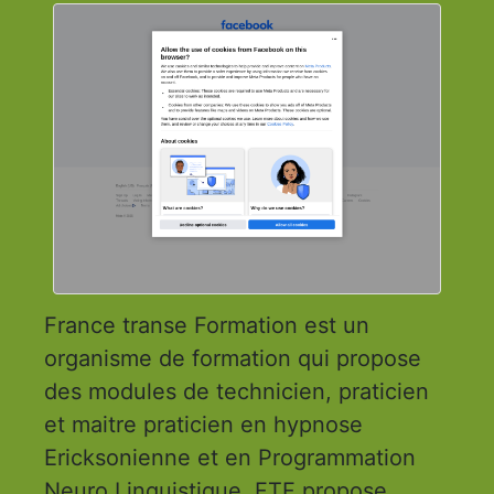
France transe Formation est un
organisme de formation qui propose
des modules de technicien, praticien
et maitre praticien en hypnose
Ericksonienne et en Programmation
Neuro Linguistique. FTF propose