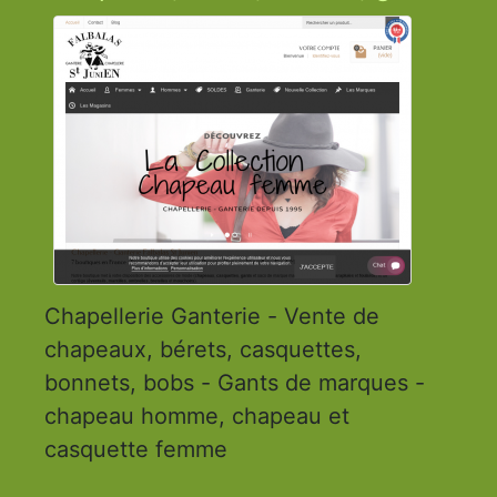
Chapellerie Ganterie - Vente de
chapeaux, bérets, casquettes,
bonnets, bobs - Gants de marques -
chapeau homme, chapeau et
casquette femme