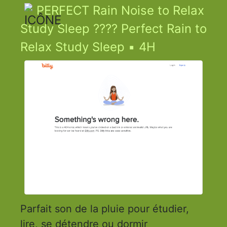
PERFECT Rain Noise to Relax
Study Sleep ???? Perfect Rain to
Relax Study Sleep ▪ 4H
Parfait son de la pluie pour étudier,
lire, se détendre ou dormir