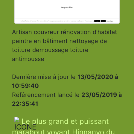
Artisan couvreur rénovation d'habitat
peintre en bâtiment nettoyage de
toiture demoussage toiture
antimousse
Dernière mise à jour le
13/05/2020 à
10:59:40
Référencement lancé le
23/05/2019 à
22:35:41
Le plus grand et puissant
marabout voyant Hinnanvo du