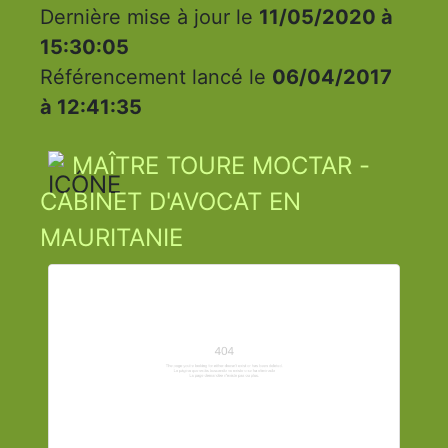
Dernière mise à jour le
11/05/2020 à
15:30:05
Référencement lancé le
06/04/2017
à 12:41:35
MAÎTRE TOURE MOCTAR -
CABINET D'AVOCAT EN
MAURITANIE