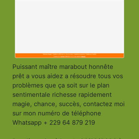
Puissant maître marabout honnête
prêt a vous aidez a résoudre tous vos
problèmes que ça soit sur le plan
sentimentale richesse rapidement
magie, chance, succès, contactez moi
sur mon numéro de téléphone
Whatsapp + 229 64 879 219