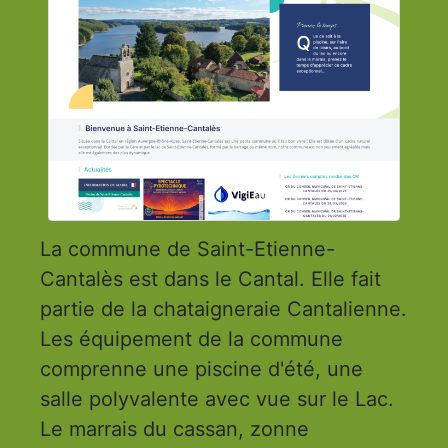
La commune de Saint-Etienne-
Cantalès est dans le Cantal. Elle fait
partie de la chataigneraie Cantalienne.
Les équipement de la commune
comprenne une piscine d'été, une
salle polyvalente avec vue sur le Lac.
Le marrais du cassan, zonne