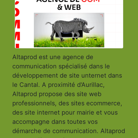
Altaprod est une agence de
communication spécialisé dans le
développement de site unternet dans
le Cantal. A proximité d'Aurillac,
Altaprod propose des site web
professionnels, des sites ecommerce,
des site internet pour mairie et vous
accompagne dans toutes vos
démarche de communication. Altaprod