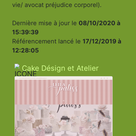
vie/ avocat préjudice corporel).
Dernière mise à jour le
08/10/2020 à
15:39:39
Référencement lancé le
17/12/2019 à
12:28:05
Cake Désign et Atelier