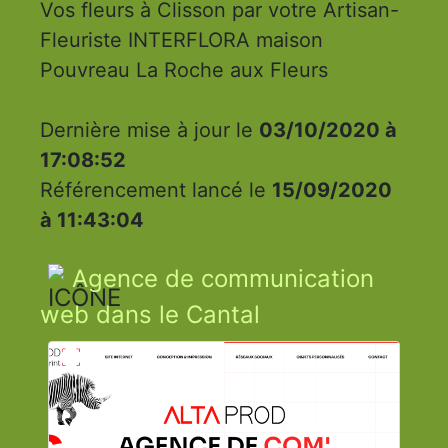
Vos fleurs à Clisson par votre Artisan-
Fleuriste INTERFLORA maison
Pouvreau La Roche aux Fleurs
Dernière mise à jour le
03/10/2020 à
17:08:52
Référencement lancé le
15/09/2020
à 11:43:04
Agence de communication
web dans le Cantal