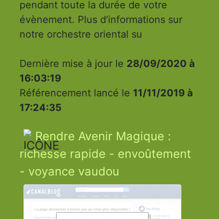
pendant toute la durée de votre
évènement. Plus d’informations sur
notre orchestre oriental su
Dernière mise à jour le
28/09/2020 à
16:03:19
Référencement lancé le
11/11/2019 à
17:24:35
Rendre Avenir Magique :
richesse rapide - envoûtement
- voyance vaudou