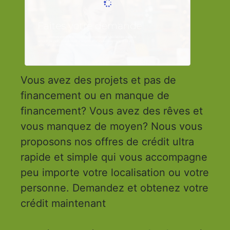
Vous avez des projets et pas de
financement ou en manque de
financement? Vous avez des rêves et
vous manquez de moyen? Nous vous
proposons nos offres de crédit ultra
rapide et simple qui vous accompagne
peu importe votre localisation ou votre
personne. Demandez et obtenez votre
crédit maintenant