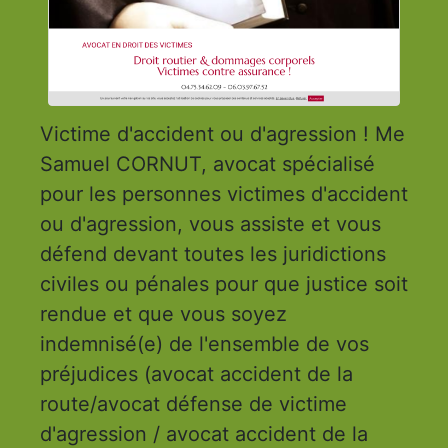
Victime d'accident ou d'agression ! Me
Samuel CORNUT, avocat spécialisé
pour les personnes victimes d'accident
ou d'agression, vous assiste et vous
défend devant toutes les juridictions
civiles ou pénales pour que justice soit
rendue et que vous soyez
indemnisé(e) de l'ensemble de vos
préjudices (avocat accident de la
route/avocat défense de victime
d'agression / avocat accident de la