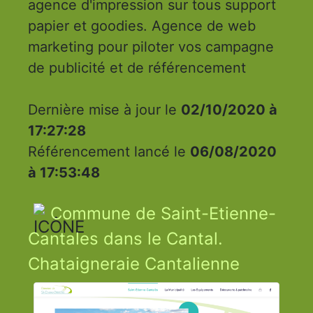
agence d'impression sur tous support
papier et goodies. Agence de web
marketing pour piloter vos campagne
de publicité et de référencement
Dernière mise à jour le
02/10/2020 à
17:27:28
Référencement lancé le
06/08/2020
à 17:53:48
Commune de Saint-Etienne-
Cantales dans le Cantal.
Chataigneraie Cantalienne