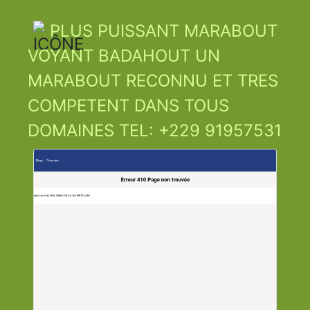
PLUS PUISSANT MARABOUT
VOYANT BADAHOUT UN
MARABOUT RECONNU ET TRES
COMPETENT DANS TOUS
DOMAINES TEL: +229 91957531