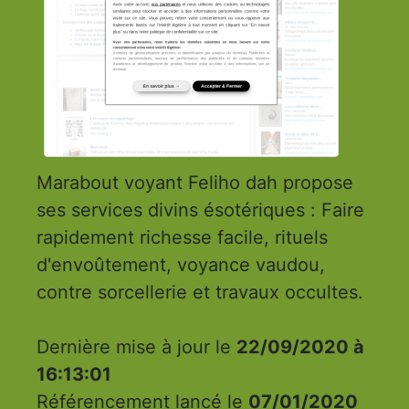
Marabout voyant Feliho dah propose
ses services divins ésotériques : Faire
rapidement richesse facile, rituels
d'envoûtement, voyance vaudou,
contre sorcellerie et travaux occultes.
Dernière mise à jour le
22/09/2020 à
16:13:01
Référencement lancé le
07/01/2020